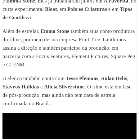
e
Emma Stone
. Eles já trabalharam juntos em
A Favorita
, no
curta experimental
Bleat
, em
Pobres Criaturas
e em
Tipos
de Gentileza
.
Além de estrelar,
Emma Stone
também atua como produtora
do filme, por meio de sua empresa Fruit Tree. Lanthimos
assina a direção e também participa da produção, em
parceria com a Focus Features, Element Pictures, Square Peg
e CJ ENM.
O elenco também conta com
Jesse Plemons
,
Aidan Delis
,
Stavros Halkias
e
Alicia Silverstone
. O filme está em fase
de pós-produção, mas ainda não tem data de estreia
confirmada no Brasil.