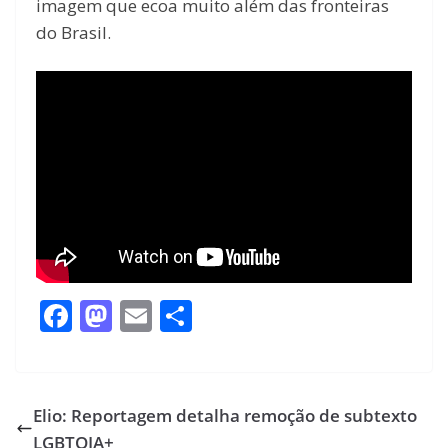
imagem que ecoa muito além das fronteiras
do Brasil.
F
M
E
S
ac
as
m
h
e
to
ai
ar
b
d
l
e
Elio: Reportagem detalha remoção de subtexto
o
o
LGBTQIA+