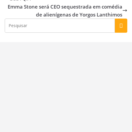
o
n
Emma Stone será CEO sequestrada em comédia
k
de alienígenas de Yorgos Lanthimos