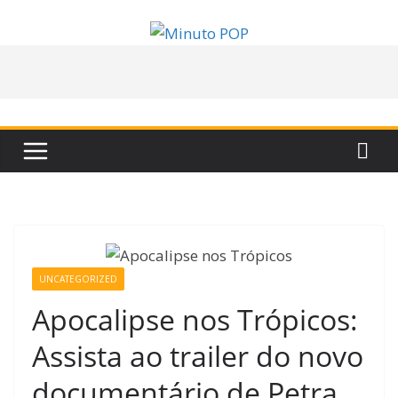
Pular
para
o
conteúdo
UNCATEGORIZED
Apocalipse nos Trópicos:
Assista ao trailer do novo
documentário de Petra