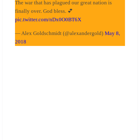
The war that has plagued our great nation is
finally over. God bless. 💕
pic.twitter.com/nDx0O0BT6X
— Alex Goldschmidt (@alexandergold)
May 8,
2018