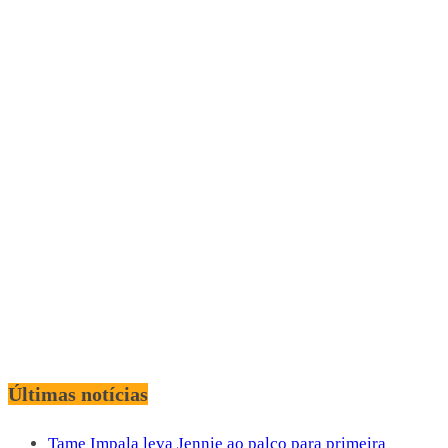
Últimas notícias
Tame Impala leva Jennie ao palco para primeira