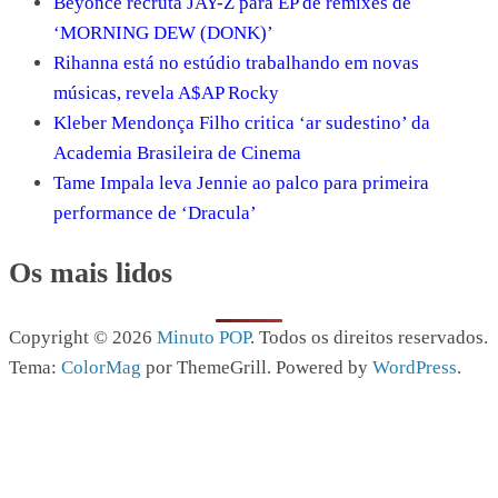
Beyoncé recruta JAY-Z para EP de remixes de
‘MORNING DEW (DONK)’
Rihanna está no estúdio trabalhando em novas
músicas, revela A$AP Rocky
Kleber Mendonça Filho critica ‘ar sudestino’ da
Academia Brasileira de Cinema
Tame Impala leva Jennie ao palco para primeira
performance de ‘Dracula’
Os mais lidos
Copyright © 2026
Minuto POP
. Todos os direitos reservados.
Tema:
ColorMag
por ThemeGrill. Powered by
WordPress
.