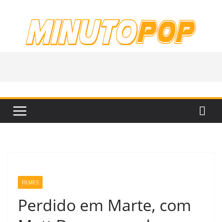
Pular
para
o
conteúdo
FILMES
Perdido em Marte, com