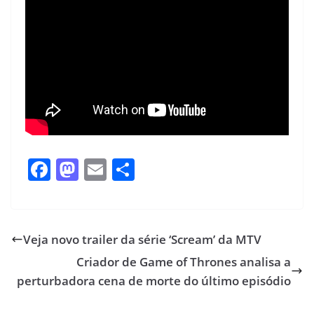
F
M
E
S
ac
as
m
h
e
to
ai
ar
b
d
l
e
Veja novo trailer da série ‘Scream’ da MTV
o
o
Criador de Game of Thrones analisa a
o
n
perturbadora cena de morte do último episódio
k