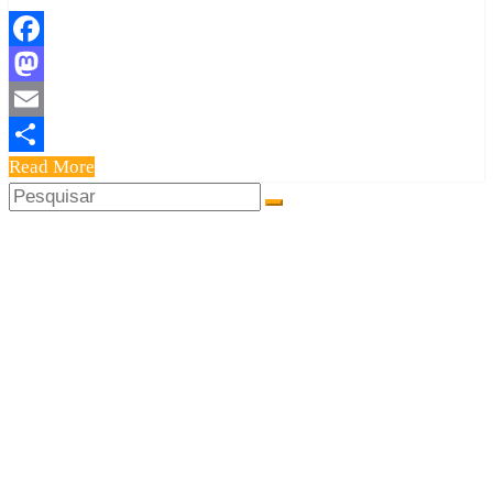
Facebook
Mastodon
Email
Read More
Share