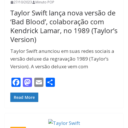
27/10/2023
Minuto POP
Taylor Swift lança nova versão de
‘Bad Blood’, colaboração com
Kendrick Lamar, no 1989 (Taylor’s
Version)
Taylor Swift anunciou em suas redes sociais a
versão deluxe da regravação 1989 (Taylor’s
Version). A versão deluxe vem com
F
M
E
S
ac
as
m
h
e
to
ai
ar
Read More
b
d
l
e
o
o
o
n