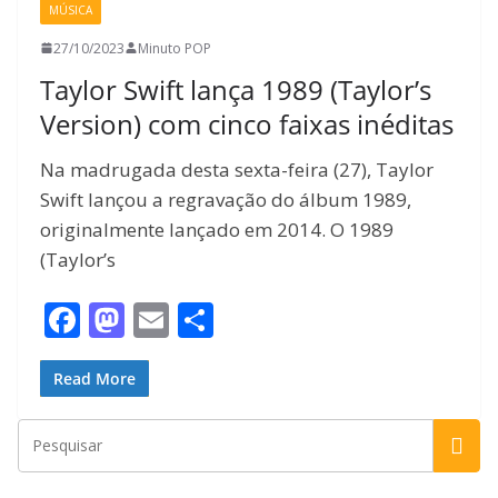
MÚSICA
k
27/10/2023
Minuto POP
Taylor Swift lança 1989 (Taylor’s
Version) com cinco faixas inéditas
Na madrugada desta sexta-feira (27), Taylor
Swift lançou a regravação do álbum 1989,
originalmente lançado em 2014. O 1989
(Taylor’s
F
M
E
S
ac
as
m
h
e
to
ai
ar
Read More
b
d
l
e
o
o
o
n