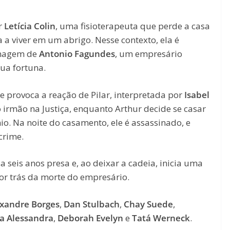
r
Letícia Colin
, uma fisioterapeuta que perde a casa
a viver em um abrigo. Nesse contexto, ela é
onagem de
Antonio Fagundes
, um empresário
ua fortuna.
ue provoca a reação de Pilar, interpretada por
Isabel
o irmão na Justiça, enquanto Arthur decide se casar
o. Na noite do casamento, ele é assassinado, e
crime.
 seis anos presa e, ao deixar a cadeia, inicia uma
or trás da morte do empresário.
xandre Borges
,
Dan Stulbach
,
Chay Suede
,
ia Alessandra
,
Deborah Evelyn
e
Tatá Werneck
.