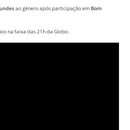
gundes
ao gênero após participação em
Bom
aio na faixa das 21h da Globo.