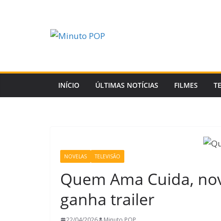
Pular
para
o
conteúdo
INÍCIO
ÚLTIMAS NOTÍCIAS
FILMES
T
NOVELAS
TELEVISÃO
Quem Ama Cuida, nov
ganha trailer
22/04/2026
Minuto POP