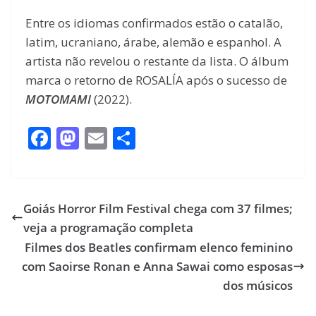
Entre os idiomas confirmados estão o catalão,
latim, ucraniano, árabe, alemão e espanhol. A
artista não revelou o restante da lista. O álbum
marca o retorno de ROSALÍA após o sucesso de
MOTOMAMI
(2022).
F
M
E
S
ac
as
m
h
e
to
ai
ar
b
d
l
e
Goiás Horror Film Festival chega com 37 filmes;
o
o
veja a programação completa
o
n
Filmes dos Beatles confirmam elenco feminino
com Saoirse Ronan e Anna Sawai como esposas
k
dos músicos