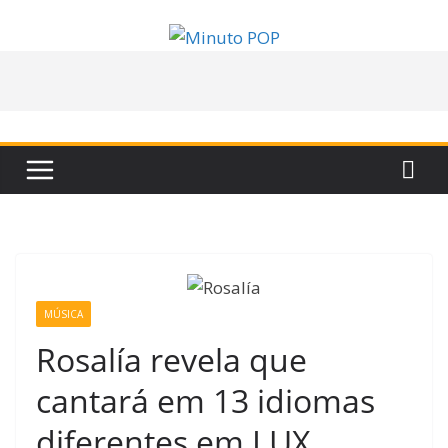
Pular
para
o
conteúdo
MÚSICA
Rosalía revela que
cantará em 13 idiomas
diferentes em LUX