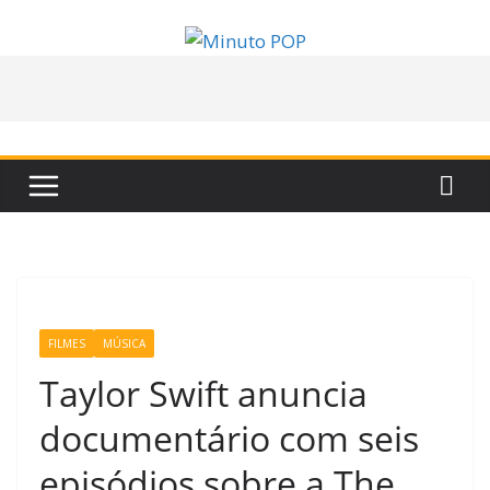
Pular
para
o
conteúdo
FILMES
MÚSICA
Taylor Swift anuncia
documentário com seis
episódios sobre a The