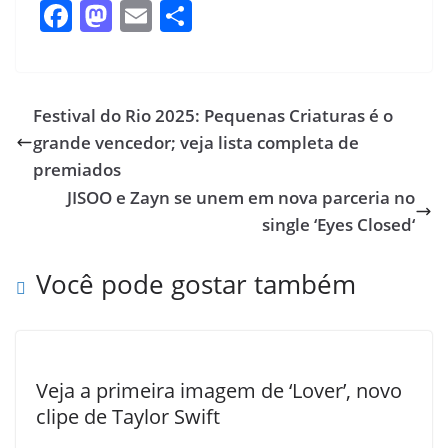
F
M
E
S
ac
as
m
h
e
to
ai
ar
b
d
l
e
Festival do Rio 2025: Pequenas Criaturas é o
o
o
grande vencedor; veja lista completa de
o
n
premiados
JISOO e Zayn se unem em nova parceria no
k
single ‘Eyes Closed‘
Você pode gostar também
Veja a primeira imagem de ‘Lover’, novo
clipe de Taylor Swift