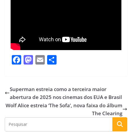
F
M
E
S
ac
as
m
h
e
to
ai
ar
b
d
l
e
Superman estreia como a terceira maior
o
o
abertura de 2025 nos cinemas dos EUA e Brasil
o
n
Wolf Alice estreia ‘The Sofa’, nova faixa do álbum
k
The Clearing