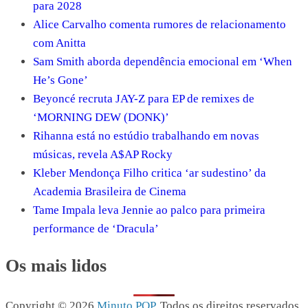
para 2028
Alice Carvalho comenta rumores de relacionamento
com Anitta
Sam Smith aborda dependência emocional em ‘When
He’s Gone’
Beyoncé recruta JAY-Z para EP de remixes de
‘MORNING DEW (DONK)’
Rihanna está no estúdio trabalhando em novas
músicas, revela A$AP Rocky
Kleber Mendonça Filho critica ‘ar sudestino’ da
Academia Brasileira de Cinema
Tame Impala leva Jennie ao palco para primeira
performance de ‘Dracula’
Os mais lidos
Copyright © 2026
Minuto POP
. Todos os direitos reservados.