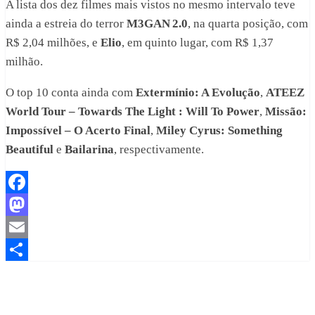
A lista dos dez filmes mais vistos no mesmo intervalo teve
ainda a estreia do terror
M3GAN 2.0
, na quarta posição, com
R$ 2,04 milhões, e
Elio
, em quinto lugar, com R$ 1,37
milhão.
O top 10 conta ainda com
Extermínio: A Evolução
,
ATEEZ
World Tour – Towards The Light : Will To Power
,
Missão:
Impossível – O Acerto Final
,
Miley Cyrus: Something
Beautiful
e
Bailarina
, respectivamente.
Facebook
Mastodon
Email
Share