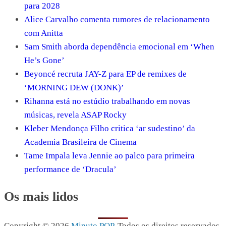
para 2028
Alice Carvalho comenta rumores de relacionamento
com Anitta
Sam Smith aborda dependência emocional em ‘When
He’s Gone’
Beyoncé recruta JAY-Z para EP de remixes de
‘MORNING DEW (DONK)’
Rihanna está no estúdio trabalhando em novas
músicas, revela A$AP Rocky
Kleber Mendonça Filho critica ‘ar sudestino’ da
Academia Brasileira de Cinema
Tame Impala leva Jennie ao palco para primeira
performance de ‘Dracula’
Os mais lidos
Copyright © 2026
Minuto POP
. Todos os direitos reservados.