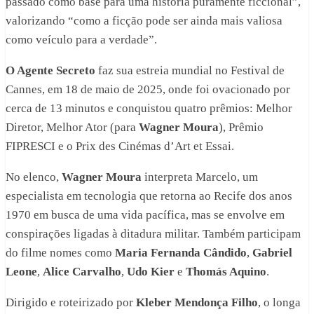
passado como base para uma história puramente ficcional”,
valorizando “como a ficção pode ser ainda mais valiosa
como veículo para a verdade”.
O Agente Secreto
faz sua estreia mundial no Festival de
Cannes, em 18 de maio de 2025, onde foi ovacionado por
cerca de 13 minutos e conquistou quatro prêmios: Melhor
Diretor, Melhor Ator (para
Wagner Moura
), Prêmio
FIPRESCI e o Prix des Cinémas d’Art et Essai.
No elenco,
Wagner Moura
interpreta Marcelo, um
especialista em tecnologia que retorna ao Recife dos anos
1970 em busca de uma vida pacífica, mas se envolve em
conspirações ligadas à ditadura militar. Também participam
do filme nomes como
Maria Fernanda Cândido
,
Gabriel
Leone
,
Alice Carvalho
,
Udo Kier
e
Thomás Aquino
.
Dirigido e roteirizado por
Kleber Mendonça Filho
, o longa