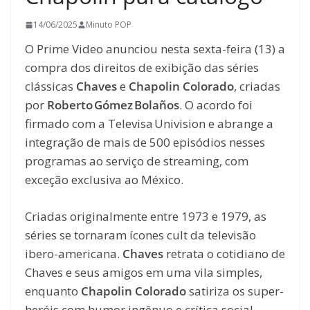
14/06/2025
Minuto POP
O Prime Video anunciou nesta sexta-feira (13) a
compra dos direitos de exibição das séries
clássicas
Chaves
e
Chapolin Colorado
, criadas
por
Roberto Gómez Bolaños
. O acordo foi
firmado com a Televisa Univision e abrange a
integração de mais de 500 episódios nesses
programas ao serviço de streaming, com
exceção exclusiva ao México.
Criadas originalmente entre 1973 e 1979, as
séries se tornaram ícones cult da televisão
ibero-americana.
Chaves
retrata o cotidiano de
Chaves e seus amigos em uma vila simples,
enquanto
Chapolin Colorado
satiriza os super-
heróis com humor ingênuo e crítica social.