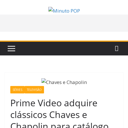
Pular
para
o
conteúdo
SÉRIES
TELEVISÃO
Prime Video adquire
clássicos Chaves e
Chapolin para catálogo