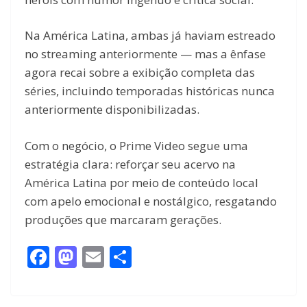
Na América Latina, ambas já haviam estreado
no streaming anteriormente — mas a ênfase
agora recai sobre a exibição completa das
séries, incluindo temporadas históricas nunca
anteriormente disponibilizadas.
Com o negócio, o Prime Video segue uma
estratégia clara: reforçar seu acervo na
América Latina por meio de conteúdo local
com apelo emocional e nostálgico, resgatando
produções que marcaram gerações.
F
M
E
S
ac
as
m
h
e
to
ai
ar