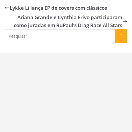
b
d
l
e
Lykke Li lança EP de covers com clássicos
o
o
Ariana Grande e Cynthia Erivo participaram
o
n
como juradas em RuPaul’s Drag Race All Stars
k