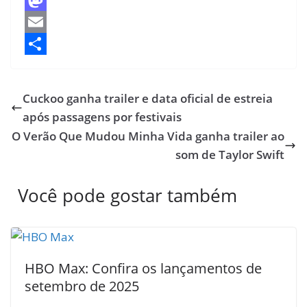
a
M
c
a
E
e
s
m
S
b
t
a
h
Cuckoo ganha trailer e data oficial de estreia
o
o
i
a
após passagens por festivais
o
d
l
r
O Verão Que Mudou Minha Vida ganha trailer ao
k
o
e
som de Taylor Swift
n
Você pode gostar também
HBO Max: Confira os lançamentos de
setembro de 2025