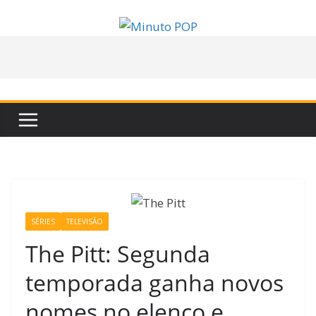
Pular
para
o
conteúdo
SÉRIES
TELEVISÃO
The Pitt: Segunda
temporada ganha novos
nomes no elenco e