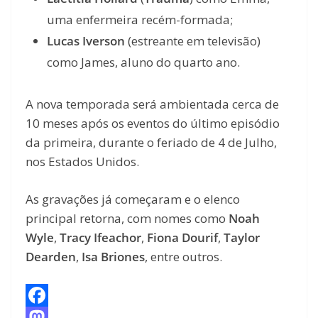
uma enfermeira recém-formada;
Lucas Iverson
(estreante em televisão)
como James, aluno do quarto ano.
A nova temporada será ambientada cerca de
10 meses após os eventos do último episódio
da primeira, durante o feriado de 4 de Julho,
nos Estados Unidos.
As gravações já começaram e o elenco
principal retorna, com nomes como
Noah
Wyle
,
Tracy Ifeachor
,
Fiona Dourif
,
Taylor
Dearden
,
Isa Briones
, entre outros.
F