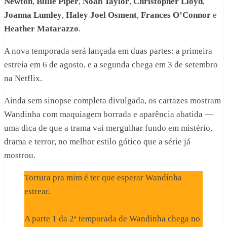
Newton
,
Billie Piper
,
Noah Taylor
,
Christopher Lloyd
,
Joanna Lumley
,
Haley Joel Osment
,
Frances O’Connor
e
Heather Matarazzo
.
A nova temporada será lançada em duas partes: a primeira
estreia em 6 de agosto, e a segunda chega em 3 de setembro
na Netflix.
Ainda sem sinopse completa divulgada, os cartazes mostram
Wandinha com maquiagem borrada e aparência abatida —
uma dica de que a trama vai mergulhar fundo em mistério,
drama e terror, no melhor estilo gótico que a série já
mostrou.
Tortura pra mim é ter que esperar Wandinha
estrear.
A parte 1 da 2ª temporada de Wandinha chega no