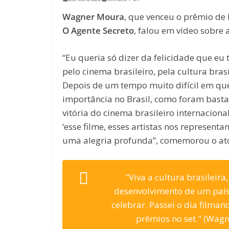
Wagner Moura
, que venceu o prêmio de 
O Agente Secreto
, falou em vídeo sobre a
“Eu queria só dizer da felicidade que eu 
pelo cinema brasileiro, pela cultura brasi
Depois de um tempo muito difícil em que
importância no Brasil, como foram basta
vitória do cinema brasileiro internacion
‘esse filme, esses artistas nos represen
uma alegria profunda”, comemorou o ato
"Viva a cultura brasileir
desenvolvimento de um país. 
celebrar. Passei o dia filman
prêmios no set." (Wag