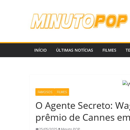
Pular
para
o
conteúdo
INÍCIO
ÚLTIMAS NOTÍCIAS
FILMES
T
FAMOSOS
FILMES
O Agente Secreto: W
prêmio de Cannes em
25/05/2025
Minuto POP