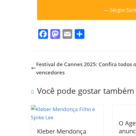
— Sérgio Sa
F
M
E
S
ac
as
m
h
e
to
ai
ar
b
d
l
e
Festival de Cannes 2025: Confira todos 
o
o
vencedores
o
n
Você pode gostar também
k
O Age
anunci
Kleber Mendonça