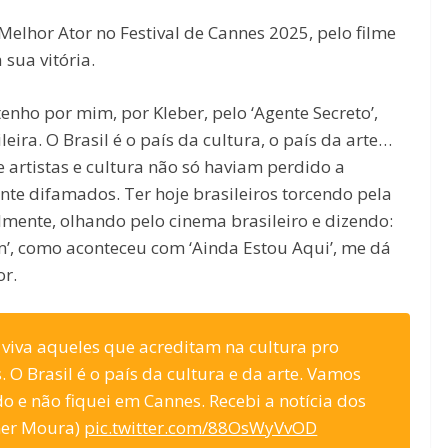
Melhor Ator no Festival de Cannes 2025, pelo filme
 sua vitória.
tenho por mim, por Kleber, pelo ‘Agente Secreto’,
leira. O Brasil é o país da cultura, o país da arte…
 artistas e cultura não só haviam perdido a
nte difamados. Ter hoje brasileiros torcendo pela
almente, olhando pelo cinema brasileiro e dizendo:
tam’, como aconteceu com ‘Ainda Estou Aqui’, me dá
r.
a, viva aqueles que acreditam na cultura pro
O Brasil é o país da cultura e da arte. Vamos
do e não fiquei em Cannes. Recebi a notícia dos
ner Moura)
pic.twitter.com/88OsWyVvOD