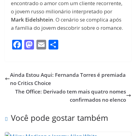
encontrado o amor com um cliente recorrente,
o jovem russo milionário interpretado por
Mark Eidelshtein
. O cenário se complica após
a família do jovem descobrir sobre o romance.
F
M
E
S
ac
as
m
h
e
to
ai
ar
b
d
l
e
Ainda Estou Aqui: Fernanda Torres é premiada
o
o
no Critics Choice
o
n
The Office: Derivado tem mais quatro nomes
k
confirmados no elenco
Você pode gostar também