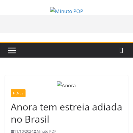
Pular
para
o
conteúdo
FILMES
Anora tem estreia adiada
no Brasil
11/10/2024
Minuto POP