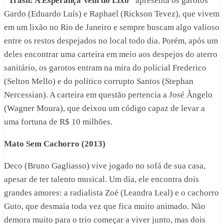
“Trash: A Esperança Vem do Lixo”
apresenta os garotos
Gardo (Eduardo Luís) e Raphael (Rickson Tevez), que vivem
em um lixão no Rio de Janeiro e sempre buscam algo valioso
entre os restos despejados no local todo dia. Porém, após um
deles encontrar uma carteira em meio aos despejos do aterro
sanitário, os garotos entram na mira do policial Frederico
(Selton Mello) e do político corrupto Santos (Stephan
Nercessian). A carteira em questão pertencia a José Ângelo
(Wagner Moura), que deixou um código capaz de levar a
uma fortuna de R$ 10 milhões.
Mato Sem Cachorro (2013)
Deco (Bruno Gagliasso) vive jogado no sofá de sua casa,
apesar de ter talento musical. Um dia, ele encontra dois
grandes amores: a radialista Zoé (Leandra Leal) e o cachorro
Guto, que desmaia toda vez que fica muito animado. Não
demora muito para o trio começar a viver junto, mas dois