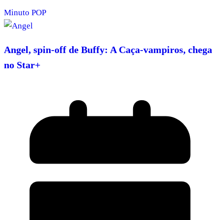
Minuto POP
Angel, spin-off de Buffy: A Caça-vampiros, chega
no Star+