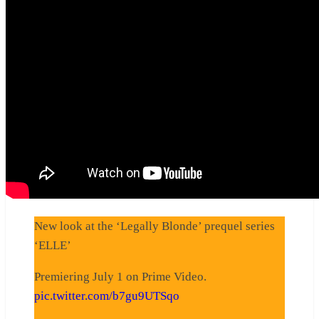
New look at the ‘Legally Blonde’ prequel series
‘ELLE’
Premiering July 1 on Prime Video.
pic.twitter.com/b7gu9UTSqo