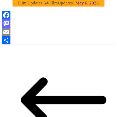
— Film Updates (@FilmUpdates)
May 6, 2026
Facebook
Mastodon
Email
Share