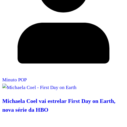
Minuto POP
Michaela Coel vai estrelar First Day on Earth,
nova série da HBO