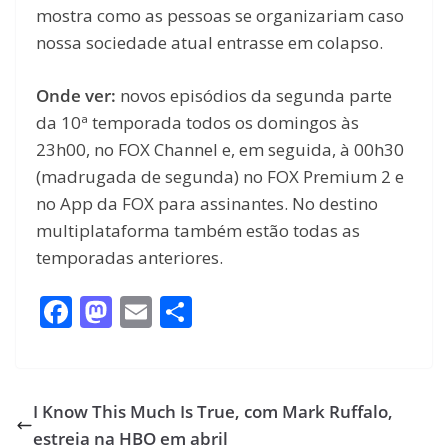
mostra como as pessoas se organizariam caso
nossa sociedade atual entrasse em colapso.
Onde ver:
novos episódios da segunda parte
da 10ª temporada todos os domingos às
23h00, no FOX Channel e, em seguida, à 00h30
(madrugada de segunda) no FOX Premium 2 e
no App da FOX para assinantes. No destino
multiplataforma também estão todas as
temporadas anteriores.
F
M
E
S
ac
as
m
h
e
to
ai
ar
b
d
l
e
I Know This Much Is True, com Mark Ruffalo,
o
o
estreia na HBO em abril