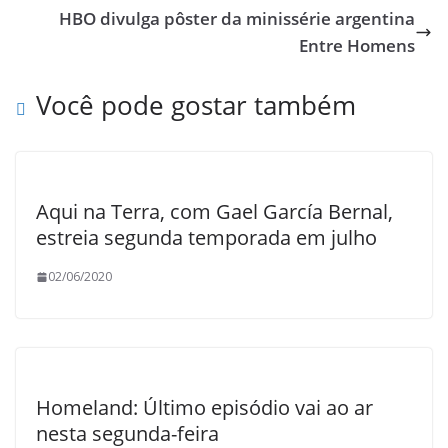
o
n
HBO divulga pôster da minissérie argentina
k
Entre Homens
Você pode gostar também
Aqui na Terra, com Gael García Bernal,
estreia segunda temporada em julho
02/06/2020
Homeland: Último episódio vai ao ar
nesta segunda-feira