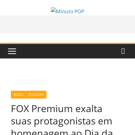
Pular
para
o
conteúdo
SÉRIES
TELEVISÃO
FOX Premium exalta
suas protagonistas em
homenagem ao Dia da