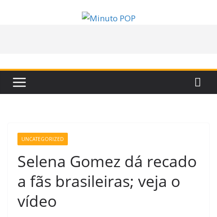
Pular
para
o
conteúdo
UNCATEGORIZED
Selena Gomez dá recado
a fãs brasileiras; veja o
vídeo