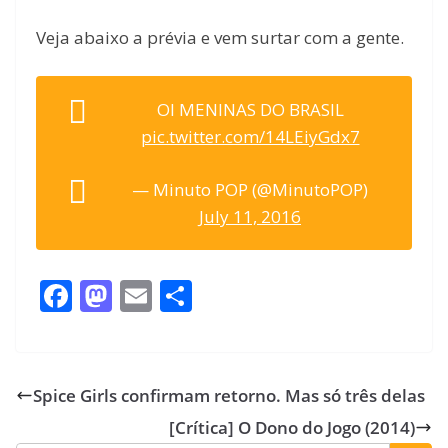
Veja abaixo a prévia e vem surtar com a gente.
OI MENINAS DO BRASIL
pic.twitter.com/14LEiyGdx7
— Minuto POP (@MinutoPOP)
July 11, 2016
F
M
E
S
ac
as
m
h
e
to
ai
ar
b
d
l
e
Spice Girls confirmam retorno. Mas só três delas
o
o
[Crítica] O Dono do Jogo (2014)