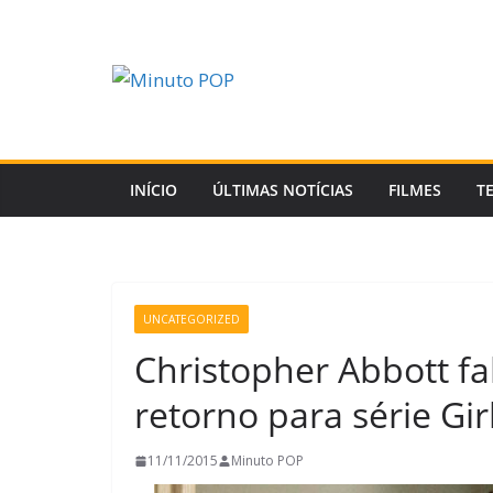
Pular
para
o
conteúdo
INÍCIO
ÚLTIMAS NOTÍCIAS
FILMES
T
UNCATEGORIZED
Christopher Abbott fa
retorno para série Gir
11/11/2015
Minuto POP