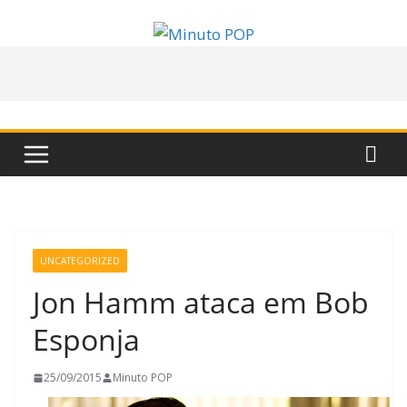
Pular
para
o
conteúdo
UNCATEGORIZED
Jon Hamm ataca em Bob
Esponja
25/09/2015
Minuto POP