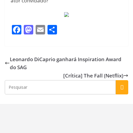
ator convidado?
F
M
E
S
ac
as
m
h
e
to
ai
ar
b
d
l
e
Leonardo DiCaprio ganhará Inspiration Award
o
o
do SAG
o
n
[Crítica] The Fall (Netflix)
k