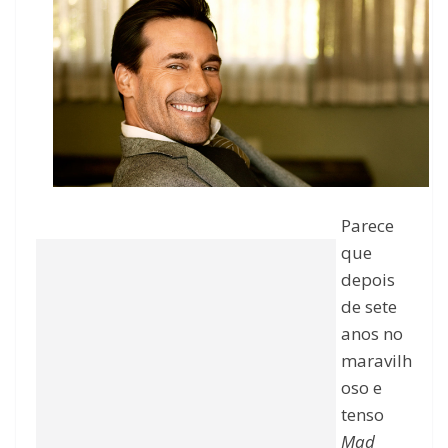
Parece
que
depois
de sete
anos no
maravilh
oso e
tenso
Mad