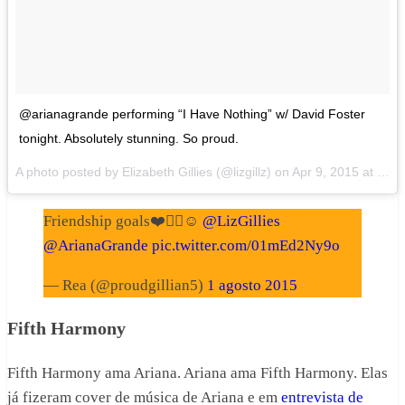
@arianagrande performing “I Have Nothing” w/ David Foster
tonight. Absolutely stunning. So proud.
A photo posted by Elizabeth Gillies (@lizgillz) on
Apr 9, 2015 at 12:46am PDT
Friendship goals❤️👌🏻☺️
@LizGillies
@ArianaGrande
pic.twitter.com/01mEd2Ny9o
— Rea (@proudgillian5)
1 agosto 2015
Fifth Harmony
Fifth Harmony ama Ariana. Ariana ama Fifth Harmony. Elas
já fizeram cover de música de Ariana e em
entrevista de