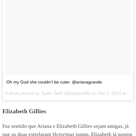
Oh my God she couldn’t be cuter. @arianagrande
A photo posted by Taylor Swift (@taylorswift) on
Dec 2, 2014 at 2:23pm PST
Elizabeth Gillies
Faz sentido que Ariana e Elizabeth Gillies sejam amigas, já
que as duas estrelaram
Victorious
juntas. Elizabeth já postou