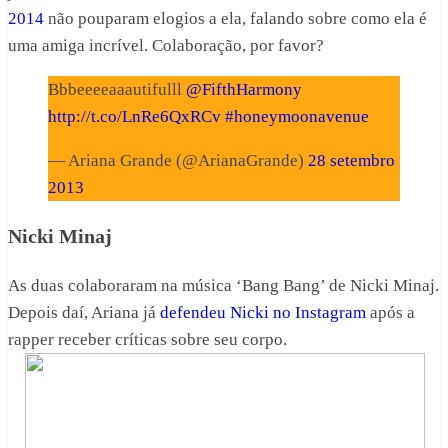
2014
não pouparam elogios a ela, falando sobre como ela é
uma amiga incrível. Colaboração, por favor?
Bbbeeeeaaautifulll
@FifthHarmony
http://t.co/LnRe6QxRCv
#honeymoonavenue
— Ariana Grande (@ArianaGrande)
28 setembro
2013
Nicki Minaj
As duas colaboraram na música ‘Bang Bang’ de Nicki Minaj.
Depois daí, Ariana já
defendeu Nicki no Instagram
após a
rapper receber críticas sobre seu corpo.