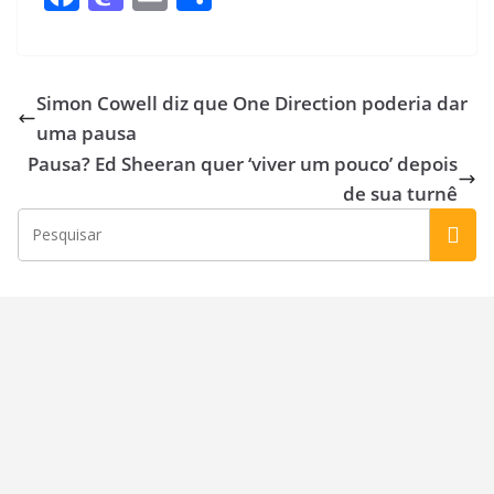
ac
as
m
h
e
to
ai
ar
b
d
l
e
Simon Cowell diz que One Direction poderia dar
o
o
uma pausa
o
n
Pausa? Ed Sheeran quer ‘viver um pouco’ depois
k
de sua turnê