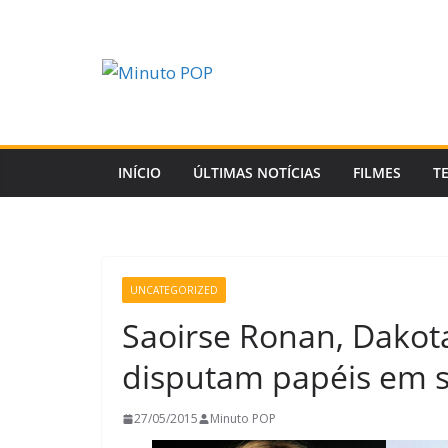
Pular
para
o
conteúdo
INÍCIO
ÚLTIMAS NOTÍCIAS
FILMES
T
UNCATEGORIZED
Saoirse Ronan, Dakot
disputam papéis em sp
27/05/2015
Minuto POP