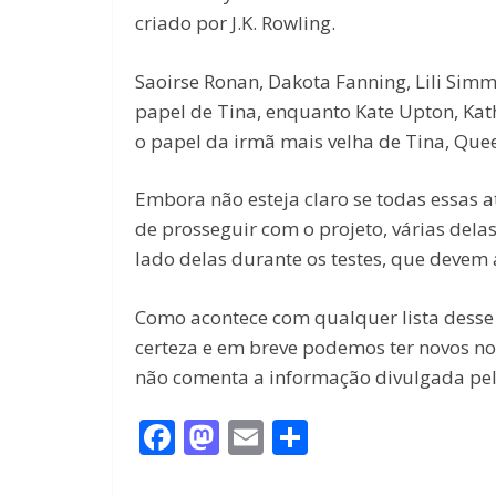
criado por J.K. Rowling.
Saoirse Ronan, Dakota Fanning, Lili Simm
papel de Tina, enquanto Kate Upton, Kat
o papel da irmã mais velha de Tina, Quee
Embora não esteja claro se todas essas 
de prosseguir com o projeto, várias del
lado delas durante os testes, que devem
Como acontece com qualquer lista desse 
certeza e em breve podemos ter novos no
não comenta a informação divulgada pe
F
M
E
S
ac
as
m
h