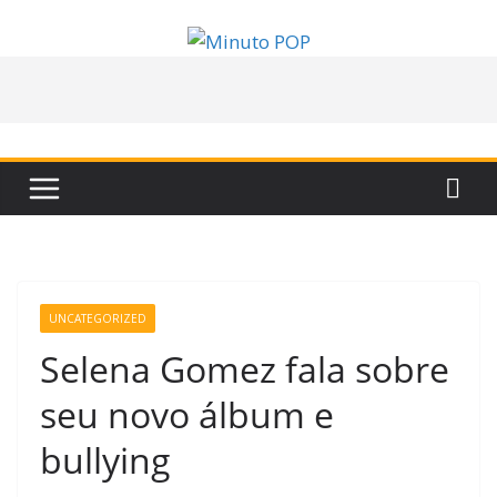
Pular
para
o
conteúdo
UNCATEGORIZED
Selena Gomez fala sobre
seu novo álbum e
bullying