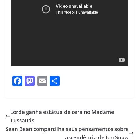
F
M
E
S
ac
as
m
h
e
to
ai
ar
b
d
l
e
Lorde ganha estátua de cera no Madame
o
o
Tussauds
o
n
Sean Bean compartilha seus pensamentos sobre
ascendência de Jon Snow