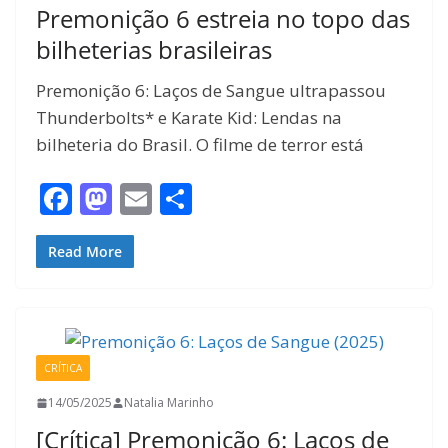
Premonição 6 estreia no topo das
bilheterias brasileiras
Premonição 6: Laços de Sangue ultrapassou
Thunderbolts* e Karate Kid: Lendas na
bilheteria do Brasil. O filme de terror está
F
M
E
S
ac
as
m
h
e
to
ai
ar
Read More
b
d
l
e
o
o
o
n
CRÍTICA
k
14/05/2025
Natalia Marinho
[Crítica] Premonição 6: Laços de