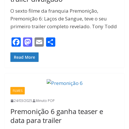
O sexto filme da franquia Premonição,
Premonição 6: Laços de Sangue, teve o seu
primeiro trailer completo revelado. Tony Todd
F
M
E
S
ac
as
m
h
e
to
ai
ar
Read More
b
d
l
e
o
o
o
n
FILMES
k
24/03/2025
Minuto POP
Premonição 6 ganha teaser e
data para trailer