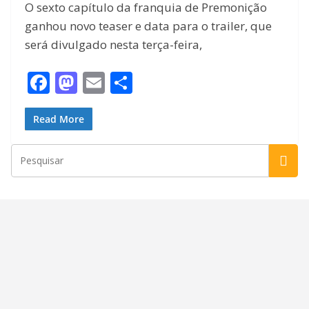
O sexto capítulo da franquia de Premonição
ganhou novo teaser e data para o trailer, que
será divulgado nesta terça-feira,
F
M
E
S
ac
as
m
h
e
to
ai
ar
Read More
b
d
l
e
o
o
o
n
k