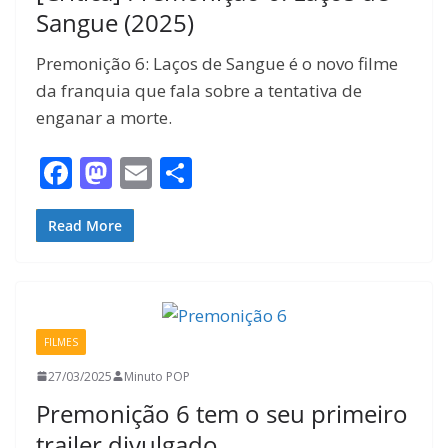
Sangue (2025)
Premonição 6: Laços de Sangue é o novo filme
da franquia que fala sobre a tentativa de
enganar a morte.
F
M
E
S
ac
as
m
h
e
to
ai
ar
Read More
b
d
l
e
o
o
o
n
FILMES
k
27/03/2025
Minuto POP
Premonição 6 tem o seu primeiro
trailer divulgado