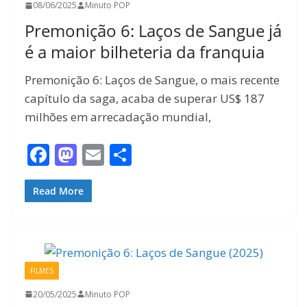
08/06/2025
Minuto POP
Premonição 6: Laços de Sangue já
é a maior bilheteria da franquia
Premonição 6: Laços de Sangue, o mais recente
capítulo da saga, acaba de superar US$ 187
milhões em arrecadação mundial,
F
M
E
S
ac
as
m
h
e
to
ai
ar
Read More
b
d
l
e
o
o
o
n
FILMES
k
20/05/2025
Minuto POP