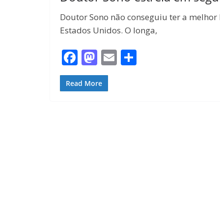
Doutor Sono não conseguiu ter a melhor 
Estados Unidos. O longa,
F
M
E
S
ac
as
m
h
e
to
ai
ar
Read More
b
d
l
e
o
o
o
n
k