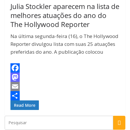
Julia Stockler aparecem na lista de
melhores atuações do ano do
The Hollywood Reporter
Na última segunda-feira (16), o The Hollywood
Reporter divulgou lista com suas 25 atuações
preferidas do ano. A publicação colocou
F
a
M
c
a
E
e
s
m
S
Read More
b
t
a
h
o
o
i
a