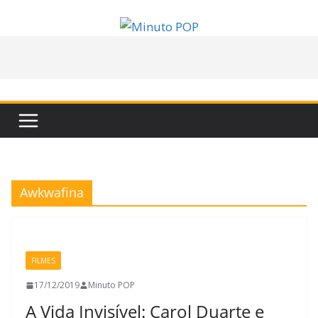
Pular
para
o
conteúdo
Awkwafina
FILMES
17/12/2019
Minuto POP
A Vida Invisível: Carol Duarte e