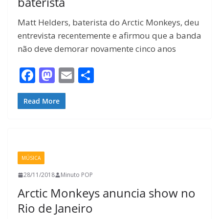
baterista
Matt Helders, baterista do Arctic Monkeys, deu
entrevista recentemente e afirmou que a banda
não deve demorar novamente cinco anos
F
M
E
S
ac
as
m
h
e
to
ai
ar
Read More
b
d
l
e
o
o
o
n
MÚSICA
k
28/11/2018
Minuto POP
Arctic Monkeys anuncia show no
Rio de Janeiro