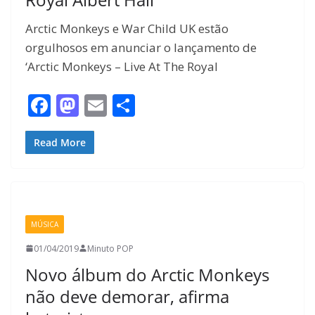
Arctic Monkeys e War Child UK estão
orgulhosos em anunciar o lançamento de
‘Arctic Monkeys – Live At The Royal
F
M
E
S
ac
as
m
h
e
to
ai
ar
Read More
b
d
l
e
o
o
o
n
MÚSICA
k
01/04/2019
Minuto POP
Novo álbum do Arctic Monkeys
não deve demorar, afirma