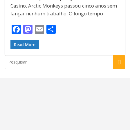
Casino, Arctic Monkeys passou cinco anos sem
lançar nenhum trabalho. O longo tempo
F
M
E
S
ac
as
m
h
e
to
ai
ar
Read More
b
d
l
e
o
o
o
n
k