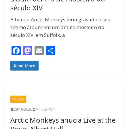
século XIV
A banda Arctic Monkeys teria gravado o seu
sétimo álbum em um antigo mosteiro do
século XIV, em Suffolk, a
F
M
E
S
ac
as
m
h
e
to
ai
ar
Read More
b
d
l
e
o
o
o
n
MÚSICA
k
29/10/2020
Minuto POP
Arctic Monkeys anucia Live at the
Royal Albert Hall