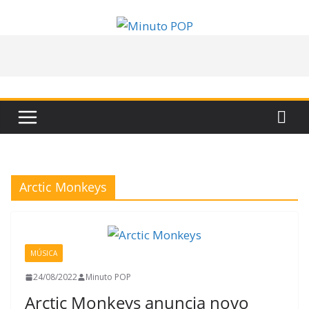
Pular
para
o
conteúdo
Arctic Monkeys
MÚSICA
24/08/2022
Minuto POP
Arctic Monkeys anuncia novo