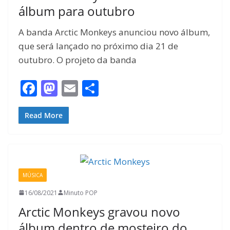
álbum para outubro
A banda Arctic Monkeys anunciou novo álbum,
que será lançado no próximo dia 21 de
outubro. O projeto da banda
F
M
E
S
ac
as
m
h
e
to
ai
ar
Read More
b
d
l
e
o
o
o
n
MÚSICA
k
16/08/2021
Minuto POP
Arctic Monkeys gravou novo
álbum dentro de mosteiro do