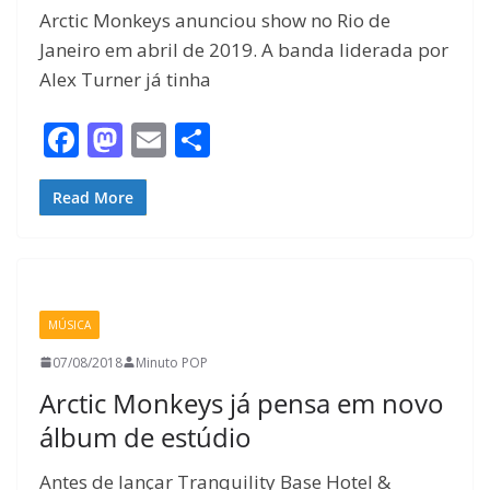
Arctic Monkeys anunciou show no Rio de
Janeiro em abril de 2019. A banda liderada por
Alex Turner já tinha
F
M
E
S
ac
as
m
h
e
to
ai
ar
Read More
b
d
l
e
o
o
o
n
MÚSICA
k
07/08/2018
Minuto POP
Arctic Monkeys já pensa em novo
álbum de estúdio
Antes de lançar Tranquility Base Hotel &