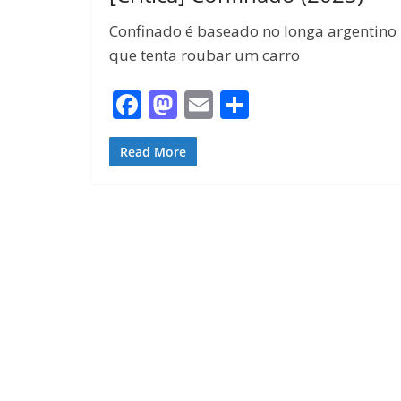
Confinado é baseado no longa argentino 
que tenta roubar um carro
F
M
E
S
ac
as
m
h
e
to
ai
ar
Read More
b
d
l
e
o
o
o
n
k