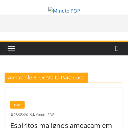
Pular
para
o
conteúdo
Annabelle 3: De Volta Para Casa
FILMES
28/05/2019
Minuto POP
Espíritos malignos ameaçam em