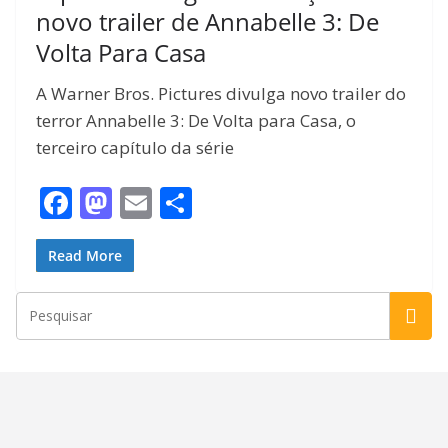
novo trailer de Annabelle 3: De
Volta Para Casa
A Warner Bros. Pictures divulga novo trailer do
terror Annabelle 3: De Volta para Casa, o
terceiro capítulo da série
F
M
E
S
ac
as
m
h
e
to
ai
ar
Read More
b
d
l
e
o
o
o
n
k