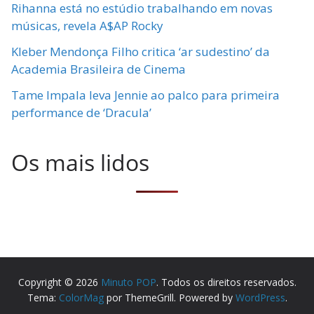
Rihanna está no estúdio trabalhando em novas
músicas, revela A$AP Rocky
Kleber Mendonça Filho critica ‘ar sudestino’ da
Academia Brasileira de Cinema
Tame Impala leva Jennie ao palco para primeira
performance de ‘Dracula’
Os mais lidos
Copyright © 2026
Minuto POP
. Todos os direitos reservados.
Tema:
ColorMag
por ThemeGrill. Powered by
WordPress
.