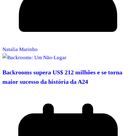
Natalia Marinho
Backrooms supera US$ 212 milhões e se torna
maior sucesso da história da A24