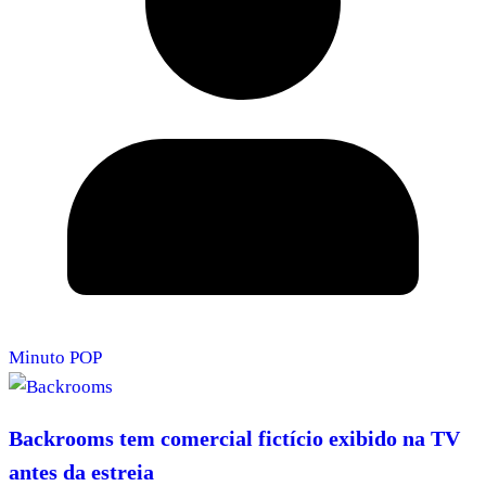
Minuto POP
Backrooms tem comercial fictício exibido na TV
antes da estreia