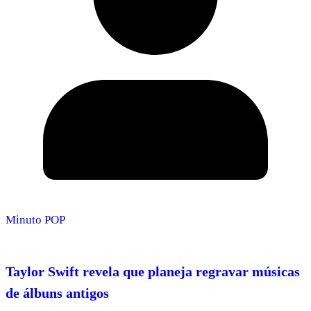
Minuto POP
Taylor Swift revela que planeja regravar músicas
de álbuns antigos