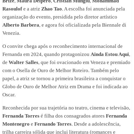
Brizé
,
Maura Delpero
,
Cristian Mungiu
,
Mohammad
Rasoulof
e a atriz
Zhao Tao
. A escolha foi anunciada pela
organização do evento, presidida pelo diretor artístico
Alberto Barbera
, e agora foi oficializada pela Biennale di
Venezia.
O convite chega após o reconhecimento internacional de
Fernanda em 2024, quando protagonizou
Ainda Estou Aqui
,
de
Walter Salles
, que foi ovacionado em Veneza e premiado
com o Osella de Ouro de Melhor Roteiro. Também pelo
papel, a atriz se tornou a primeira brasileira a conquistar o
Globo de Ouro de Melhor Atriz em Drama e foi indicada ao
Oscar.
Reconhecida por sua trajetória no teatro, cinema e televisão,
Fernanda Torres
é filha dos consagrados atores
Fernanda
Montenegro
e
Fernando Torres
. Desde a adolescência,
trilha carreira sólida que inclui literatura (romances e