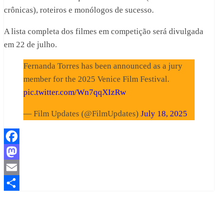
crônicas), roteiros e monólogos de sucesso.
A lista completa dos filmes em competição será divulgada
em 22 de julho.
Fernanda Torres has been announced as a jury
member for the 2025 Venice Film Festival.
pic.twitter.com/Wn7qqXIzRw
— Film Updates (@FilmUpdates)
July 18, 2025
Facebook
Mastodon
Email
Share