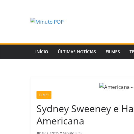
Pular
para
o
conteúdo
INÍCIO
ÚLTIMAS NOTÍCIAS
FILMES
T
FILMES
Sydney Sweeney e Hals
Americana
18/05/2025
Minuto POP