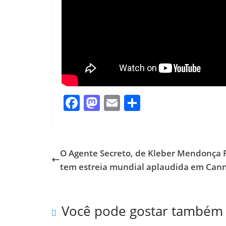
F
M
E
S
ac
as
m
h
e
to
ai
ar
b
d
l
e
O Agente Secreto, de Kleber Mendonça F
o
o
tem estreia mundial aplaudida em Can
o
n
k
Você pode gostar também