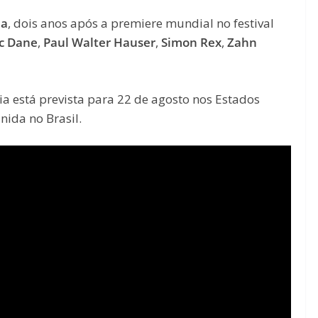
na
, dois anos após a premiere mundial no festival
ic Dane
,
Paul
Walter Hauser
,
Simon Rex
,
Zahn
eia está prevista para 22 de agosto nos Estados
nida no Brasil.