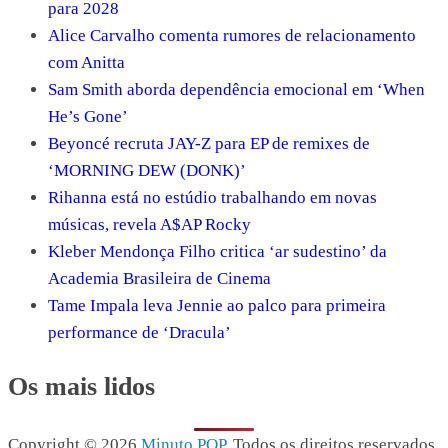
para 2028
Alice Carvalho comenta rumores de relacionamento
com Anitta
Sam Smith aborda dependência emocional em ‘When
He’s Gone’
Beyoncé recruta JAY-Z para EP de remixes de
‘MORNING DEW (DONK)’
Rihanna está no estúdio trabalhando em novas
músicas, revela A$AP Rocky
Kleber Mendonça Filho critica ‘ar sudestino’ da
Academia Brasileira de Cinema
Tame Impala leva Jennie ao palco para primeira
performance de ‘Dracula’
Os mais lidos
Copyright © 2026
Minuto POP
. Todos os direitos reservados.