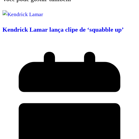
Kendrick Lamar lança clipe de ‘squabble up’