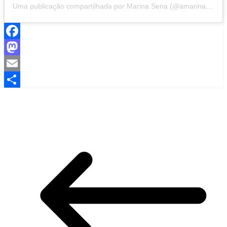
Uma publicação compartilhada por Marina Sena (@amarinasena)
Facebook
Mastodon
Email
Share