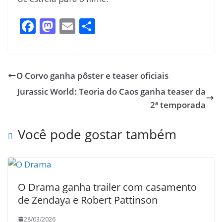
F
M
E
S
ac
as
m
h
e
to
ai
ar
b
d
l
e
O Corvo ganha pôster e teaser oficiais
o
o
Jurassic World: Teoria do Caos ganha teaser da
o
n
2ª temporada
k
Você pode gostar também
O Drama ganha trailer com casamento
de Zendaya e Robert Pattinson
28/03/2026