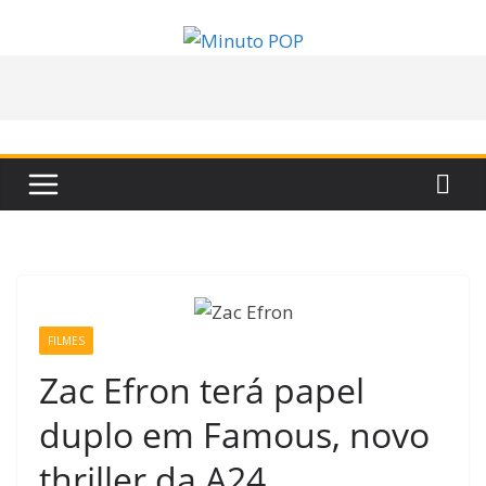
Pular
para
o
conteúdo
FILMES
Zac Efron terá papel
duplo em Famous, novo
thriller da A24