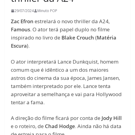
29/07/2024
Minuto POP
Zac Efron
estrelará o novo thriller da A24,
Famous
. O ator terá papel duplo no filme
inspirado no livro de
Blake Crouch
(
Matéria
Escura
).
O ator interpretará Lance Dunkquist, homem
comum que é idêntico a um dos maiores
astros do cinema da sua época, James Jansen,
também interpretado por ele. Lance tenta
aproveitar a semelhança e vai para Hollywood
tentar a fama.
A direção do filme ficará por conta de
Jody Hill
e o roteiro, de
Chad Hodge
. Ainda não há data
de estreia para o filme.