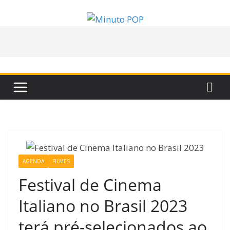
Pular
para
o
conteúdo
AGENDA
FILMES
Festival de Cinema
Italiano no Brasil 2023
terá pré-selecionados ao