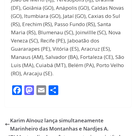
(DF), Goiânia (GO), Anápolis (GO), Caldas Novas
(GO), Itumbiara (GO), Jataí (GO), Caxias do Sul
(RS), Erechim (RS), Passo Fundo (RS), Santa
Maria (RS), Blumenau (SC), Joinvillle (SC), Nova
Veneza (SC), Recife (PE), Jaboatão dos
Guararapes (PE), Vitória (ES), Aracruz (ES),
Manaus (AM), Salvador (BA), Fortaleza (CE), São
Luis (MA), Cuiabá (MT), Belém (PA), Porto Velho
(RO), Aracaju (SE).
F
M
E
S
ac
as
m
h
e
to
ai
ar
b
d
l
e
Karim Aïnouz lança simultaneamente
o
o
Marinheiro das Montanhas e Nardjes A.