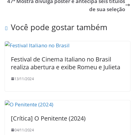
o
n
47ª Mostra divulga pôster e antecipa seis títulos
k
de sua seleção
Você pode gostar também
Festival de Cinema Italiano no Brasil
realiza abertura e exibe Romeu e Julieta
13/11/2024
[Crítica] O Penitente (2024)
04/11/2024