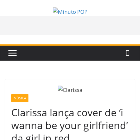
Pular
para
o
conteúdo
MÚSICA
Clarissa lança cover de ‘i
wanna be your girlfriend’
da girl in red