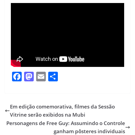
F
M
E
S
ac
as
m
h
e
to
ai
ar
b
d
l
e
Em edição comemorativa, filmes da Sessão
o
o
Vitrine serão exibidos na Mubi
o
n
Personagens de Free Guy: Assumindo o Controle
k
ganham pôsteres individuais