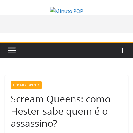
Pular
para
o
conteúdo
UNCATEGORIZED
Scream Queens: como
Hester sabe quem é o
assassino?