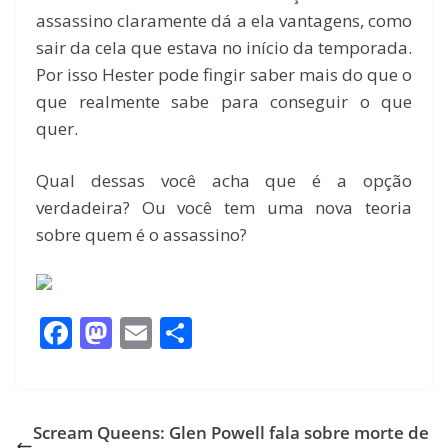
assassino claramente dá a ela vantagens, como
sair da cela que estava no início da temporada.
Por isso Hester pode fingir saber mais do que o
que realmente sabe para conseguir o que
quer.
Qual dessas você acha que é a opção
verdadeira? Ou você tem uma nova teoria
sobre quem é o assassino?
F
M
E
S
ac
as
m
h
e
to
ai
ar
b
d
l
e
Scream Queens: Glen Powell fala sobre morte de