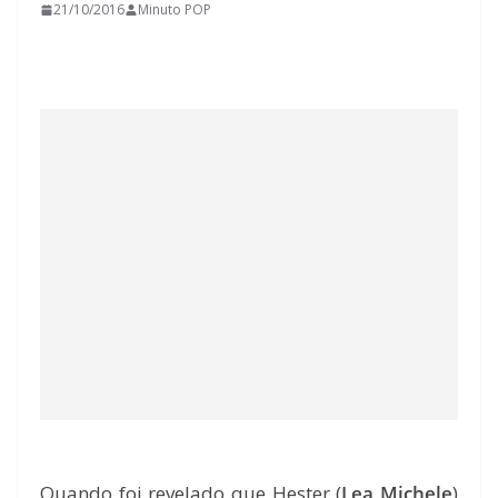
21/10/2016
Minuto POP
Quando foi revelado que Hester (
Lea Michele
)