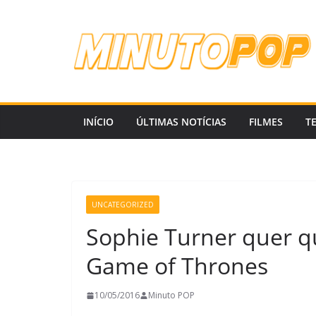
Pular
para
o
conteúdo
INÍCIO
ÚLTIMAS NOTÍCIAS
FILMES
T
UNCATEGORIZED
Sophie Turner quer q
Game of Thrones
10/05/2016
Minuto POP