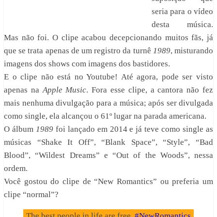
seria para o vídeo
desta música.
Mas não foi. O clipe acabou decepcionando muitos fãs, já
que se trata apenas de um registro da turnê
1989
, misturando
imagens dos shows com imagens dos bastidores.
E o clipe não está no Youtube! Até agora, pode ser visto
apenas na
Apple Music
. Fora esse clipe, a cantora não fez
mais nenhuma divulgação para a música; após ser divulgada
como single, ela alcançou o 61º lugar na parada americana.
O álbum
1989
foi lançado em 2014 e já teve como single as
músicas “Shake It Off”, “Blank Space”, “Style”, “Bad
Blood”, “Wildest Dreams” e “Out of the Woods”, nessa
ordem.
Você gostou do clipe de “New Romantics” ou preferia um
clipe “normal”?
The best people in life are free.
#NewRomantics