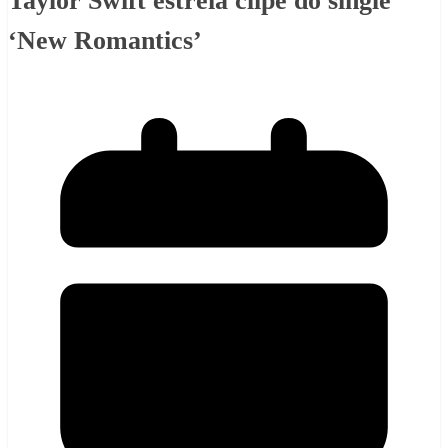
Taylor Swift estreia clipe do single
‘New Romantics’