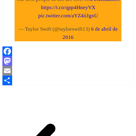
https://t.co/qpp4HneyVX
pic.twitter.com/aYZ4iiJgnU
— Taylor Swift (@taylorswift13)
6 de abril de
2016
Facebook
Mastodon
Email
Share